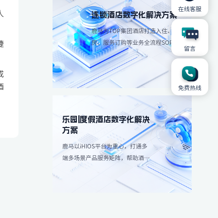
在线客服
人
连锁酒店数字化解决方案
鹿马为TOP集团酒店打造入住、退
房、服务订购等业务全流程SOP解
捷
留言
决方案，简化操作流程、减少人工
成本。
或
酒
免费热线
乐园|度假酒店数字化解决
方案
鹿马以iHIOS平台为重心，打通多
端多场景产品服务矩阵，帮助酒店
减轻高峰团客分流，带来更愉悦服
务享受：