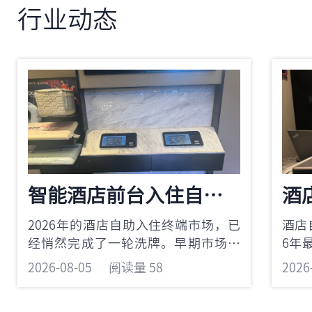
手里，酒店沦为给OTA“打工”。酒店
复制
行业动态
利润空间收缩，破局关键是什么？在
牌、
传统流量模式下，OTA平台掌握用户搜
需求
索、比价、
进的F
智能酒店前台入住自助终端深度测评：鹿马四大产品线横评
2026年的酒店自助入住终端市场，已
酒店
经悄然完成了一轮洗牌。早期市场上
6年
鱼龙混杂——有的产品就是一个平板电
端的
2026-08-05
阅读量 58
2026
脑加个读卡器，有的三天两头死机重
品和
启，还有的品牌卖完机器就人间蒸
购的