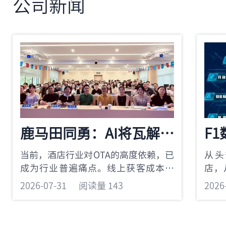
公司新闻
鹿马田同勇：AI将瓦解OTA垄断，酒店如何主动链接抢占新机遇？
当前，酒店行业对OTA的高度依赖，已
从头
成为行业普遍痛点。线上获客成本逐
店，
年上涨、平台佣金持续走高，不断压
商旅
2026-07-31
阅读量 143
2026
缩酒店利润空间，让行业陷入“不做O
一模
TA无流量、做OTA无利润”的两难内
全场
卷。流量与定价权都被平台牢牢攔在
手，