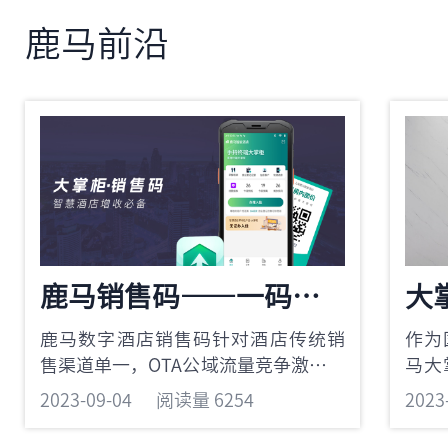
发。经过几年的大浪淘沙，酒店自助
布满
办理入住机赛道上的头部玩家已经清
70
鹿马前沿
晰浮现。经过几年的大浪淘沙，酒店
个最
自助办理入住机赛道上的头部玩家已
半年
经清晰浮现—
酒店
见的
在您
73
一咨
鹿马销售码——一码直销，激活私域客群
鹿马数字酒店销售码针对酒店传统销
作为
售渠道单一，OTA公域流量竞争激烈、
马大
获客成本高的痛点，简化繁杂一码直
公安
2023-09-04
阅读量 6254
2023
销，避免多环节沟通信息偏差，不再
务系
有中间商赚差价，为不同客群提供多
入住