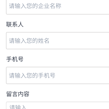
凭借技术实力、市场口碑与行业影响力,
判机构艾媒咨询颁发的“中国新经济卓越
联系人
2023年06月
手机号
签约上海鲁能JW万豪侯爵酒店，这是
店，酒店表示鹿马大掌柜是酒店所需要的
留言内容
2023年01月