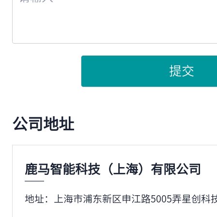
上海花园饭店签约鹿马大掌柜，上海花园饭
知名的大仓（OKURA）饭店集团管理，
提交
2022年12月
鹿马智能的系列明星产品帮助13000+
公司地址
全国198个地级及以上城市开通鹿马智慧
实。
鹿马智能科技（上海）有限公司
2022年12月
地址：上海市浦东新区申江路5005弄星创科技
上海滩地标极名流社交酒店——上海和