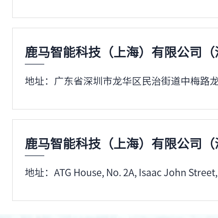
务及运营流程。
2021年10月
鹿马智能科技（上海）有限公司（
地址：广东省深圳市龙华区民治街道中梅路龙光玖
鹿马在总部城市上海，与8000+酒店达
中小酒店、连锁酒店、集团酒店、星级酒
鹿马智能科技（上海）有限公司（
2021年03月
地址：ATG House, No. 2A, Isaac John Street, 
亚朵集团旗下亚朵S酒店、亚朵X酒店、
式自助机+标准双屏台式机，为门店智慧前
0秒退房”极致入住体验。