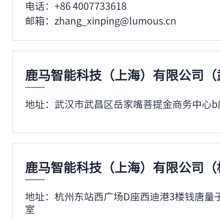
电话：+86 4007733618
动入住办理，签约鹿马大掌柜，为客户隐私保
邮箱：zhang_xinping@lumous.cn
room check-in。
2022年07月
鹿马智能科技（上海）有限公司（
水疗洗浴界天花板级度假酒店品牌——
地址：武汉市武昌区岳家嘴菩提金商务中心b座20
终端大掌柜，辅助员工更高效办理业务，
务办理效率。
2022年03月
鹿马智能科技（上海）有限公司（
地址：杭州东站西广场D座西迪港3楼钱唐量子
鹿马智能重拳推出革命性产品——智慧自助
室
前台，帮助酒店快速提高客房周转能力