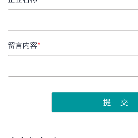
留言内容
*
提 交