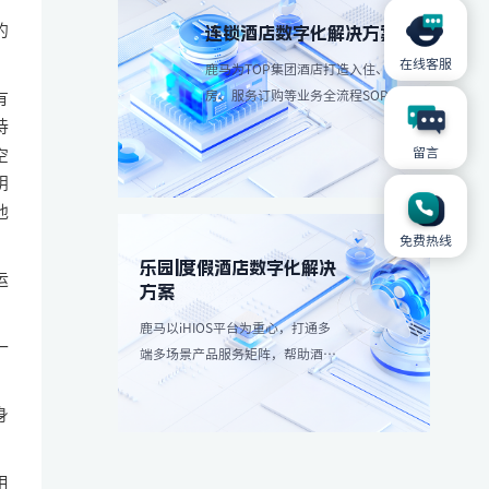
的
连锁酒店数字化解决方案
在线客服
鹿马为TOP集团酒店打造入住、退
房、服务订购等业务全流程SOP解
有
决方案，简化操作流程、减少人工
持
成本。
留言
空
钥
他
免费热线
乐园|度假酒店数字化解决
运
方案
鹿马以iHIOS平台为重心，打通多
一
端多场景产品服务矩阵，帮助酒店
减轻高峰团客分流，带来更愉悦服
务享受：
身
用