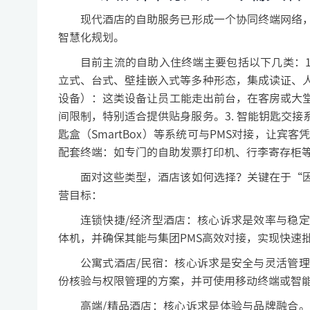
现代酒店的自助服务已形成一个协同终端网络
智慧化规划。
目前主流的自助入住终端主要包括以下几类：1
立式、台式、壁挂嵌入式等多种形态，集成读证、人
设备）：这类设备让员工能走出前台，在客房或大
间限制，特别适合提供贴身服务。3. 智能钥匙交
匙盒（SmartBox）等系统可与PMS对接，让宾
配套终端：如专门的自助发票打印机、行李寄存柜
面对这些类型，酒店该如何选择？关键在于“
营目标：
连锁快捷/经济型酒店：核心诉求是效率与稳
体机，并确保其能与集团PMS高效对接，实现快速
公寓式酒店/民宿：核心诉求是安全与灵活管
份核验与权限管理的方案，并可使用移动终端或智
高端/精品酒店：核心诉求是体验与品牌融合