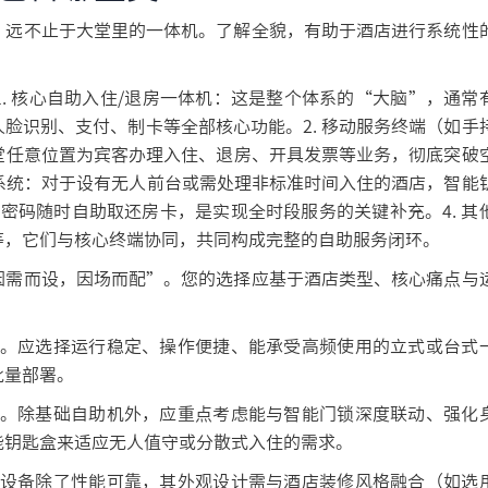
，远不止于大堂里的一体机。了解全貌，有助于酒店进行系统性
. 核心自助入住/退房一体机：这是整个体系的“大脑”，通常
脸识别、支付、制卡等全部核心功能。2. 移动服务终端（如手
堂任意位置为宾客办理入住、退房、开具发票等业务，彻底突破
接系统：对于设有无人前台或需处理非标准时间入住的酒店，智能
客凭密码随时自助取还房卡，是实现全时段服务的关键补充。4. 其
等，它们与核心终端协同，共同构成完整的自助服务闭环。
因需而设，因场而配”。您的选择应基于酒店类型、核心痛点与
定。应选择运行稳定、操作便捷、能承受高频使用的立式或台式
批量部署。
理。除基础自助机外，应重点考虑能与智能门锁深度联动、强化
能钥匙盒来适应无人值守或分散式入住的需求。
。设备除了性能可靠，其外观设计需与酒店装修风格融合（如选