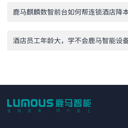
鹿马麒麟数智前台如何帮连锁酒店降