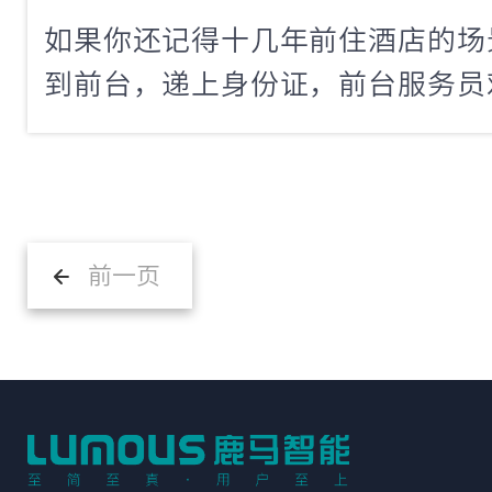
如果你还记得十几年前住酒店的场
到前台，递上身份证，前台服务员
阵，拿出一张房卡递给你，整个过
如果前面再排着两三个人，那等待
那个时候，很少有人会想到，有一
样快——刷证、刷脸、取卡，10秒
前一页