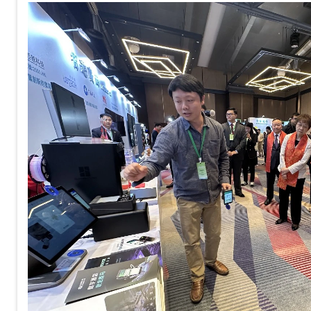
——根据酒店行业调研数据，传统
平均耗时大约在3分钟左右，如果
峰期，排队等待十几分钟甚至半小
自助办理入住机到底能把这件事优
能会让你吃惊：10秒。