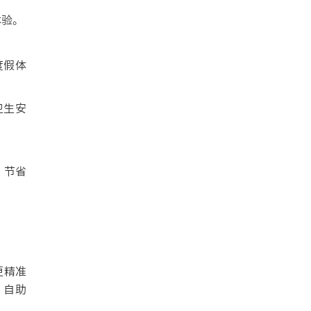
体验。
度假体
卫生安
，节省
。
更精准
，自助