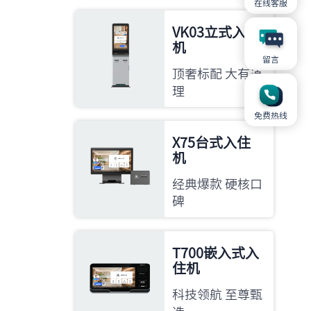
在线客服
VK03立式入住
机
留言
顶奢标配 大有道
理
免费热线
X75台式入住
机
经典爆款 硬核口
碑
T700嵌入式入
住机
科技领航 至尊甄