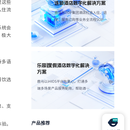
过这些
连锁酒店数字化解决方案
入住流
鹿马为TOP集团酒店打造入住、退
房、服务订购等业务全流程SOP解
决方案，简化操作流程、减少人工
系统会
成本。
，极大
持多语
乐园|度假酒店数字化解决
方案
餐饮选
鹿马以iHIOS平台为重心，打通多
端多场景产品服务矩阵，帮助酒店
减轻高峰团客分流，带来更愉悦服
务享受：
息、支
产品推荐
体验。