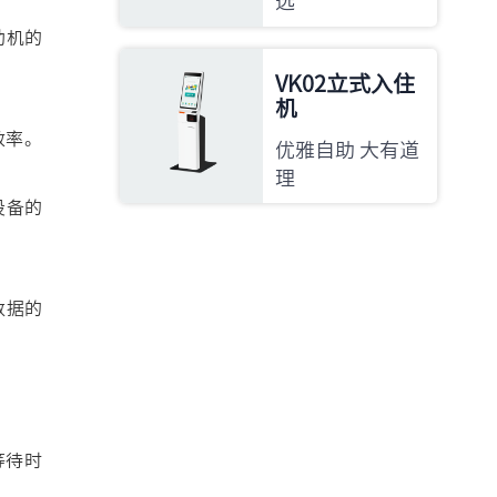
选
助机的
VK02立式入住
机
效率。
优雅自助 大有道
理
设备的
数据的
等待时