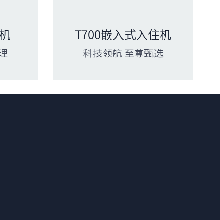
住机
T700嵌入式入住机
理
科技领航 至尊甄选