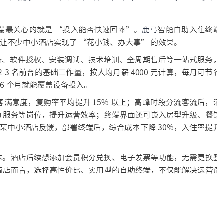
端最关心的就是 “投入能否快速回本”。
鹿马
智能自助入住终
据，让不少中小酒店实现了 “花小钱、办大事” 的效果。
件设备、软件授权、安装调试、技术培训、全周期售后等一站式服务
3 名前台的基础工作量，按人均月薪 4000 元计算，每月可节
4-6 个月就能覆盖设备投入。
满意度，复购率平均提升 15% 以上；高峰时段分流客流后，
值服务等岗位，提升运营效率；终端界面还可嵌入房型升级、餐
。某中小酒店反馈，部署终端后，综合成本下降 30%，入住率提
本。酒店后续想添加会员积分兑换、电子发票等功能，无需更换
酒店而言，选择高性价比、实用型的自助终端，不仅能解决运营