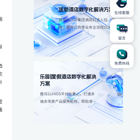
连锁酒店数字化解决方案
在线客服
端
鹿马为TOP集团酒店打造入住、退
房、服务订购等业务全流程SOP解
决方案，简化操作流程、减少人工
留言
，
成本。
省
免费热线
酒
饮
乐园|度假酒店数字化解决
升
方案
鹿马以iHIOS平台为重心，打通多
整
端多场景产品服务矩阵，帮助酒店
减轻高峰团客分流，带来更愉悦服
痛
务享受：