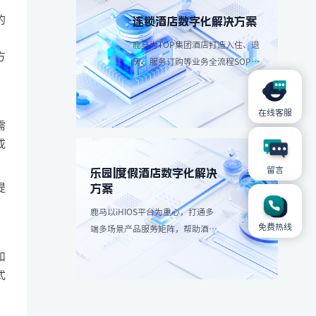
的
连锁酒店数字化解决方案
，
鹿马为TOP集团酒店打造入住、退
方
房、服务订购等业务全流程SOP解
决方案，简化操作流程、减少人工
成本。
在线客服
需
或
留言
乐园|度假酒店数字化解决
提
方案
鹿马以iHIOS平台为重心，打通多
免费热线
端多场景产品服务矩阵，帮助酒店
减轻高峰团客分流，带来更愉悦服
和
务享受：
式