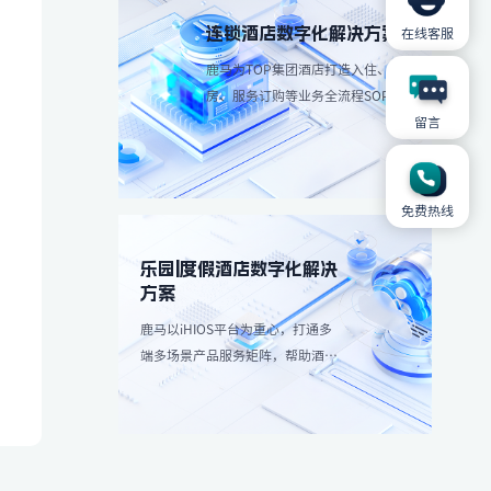
连锁酒店数字化解决方案
在线客服
鹿马为TOP集团酒店打造入住、退
房、服务订购等业务全流程SOP解
决方案，简化操作流程、减少人工
留言
成本。
免费热线
乐园|度假酒店数字化解决
方案
鹿马以iHIOS平台为重心，打通多
端多场景产品服务矩阵，帮助酒店
减轻高峰团客分流，带来更愉悦服
务享受：