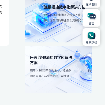
在线客服
选
连锁酒店数字化解决方案
选
鹿马为TOP集团酒店打造入住、退
房、服务订购等业务全流程SOP解
留言
决方案，简化操作流程、减少人工
成本。
免费热线
乐园|度假酒店数字化解决
方案
鹿马以iHIOS平台为重心，打通多
端多场景产品服务矩阵，帮助酒店
减轻高峰团客分流，带来更愉悦服
务享受：