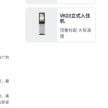
VK03立式入住
机
顶奢标配 大有道
理
最广的
度，最
动、美
批获奖