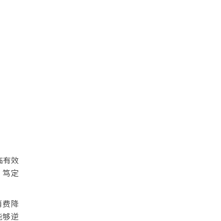
临有效
，笃定
消费降
能够逆