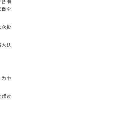
了各细
来自全
大众投
最大认
 为中
助超过