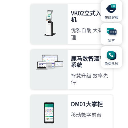
VK02立式入住
在线客服
机
优雅自助 大有道
理
留言
鹿马数智酒管
免费热线
系统
智慧升级 效率先
行
DM01大掌柜
移动数字前台