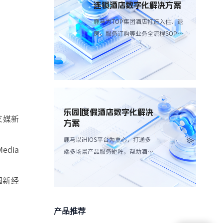
连锁酒店数字化解决方案
鹿马为TOP集团酒店打造入住、退
房、服务订购等业务全流程SOP解
决方案，简化操作流程、减少人工
成本。
乐园|度假酒店数字化解决
艾媒新
方案
鹿马以iHIOS平台为重心，打通多
dia
端多场景产品服务矩阵，帮助酒店
减轻高峰团客分流，带来更愉悦服
务享受：
国新经
产品推荐