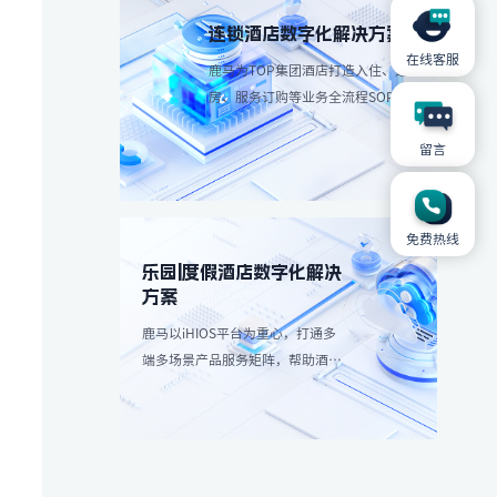
连锁酒店数字化解决方案
在线客服
鹿马为TOP集团酒店打造入住、退
房、服务订购等业务全流程SOP解
决方案，简化操作流程、减少人工
留言
成本。
免费热线
乐园|度假酒店数字化解决
方案
鹿马以iHIOS平台为重心，打通多
端多场景产品服务矩阵，帮助酒店
减轻高峰团客分流，带来更愉悦服
务享受：