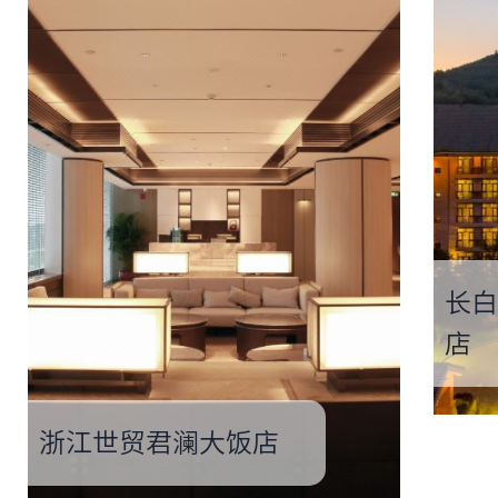
长白
店
浙江世贸君澜大饭店