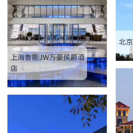
北京
上海鲁能JW万豪侯爵酒
店