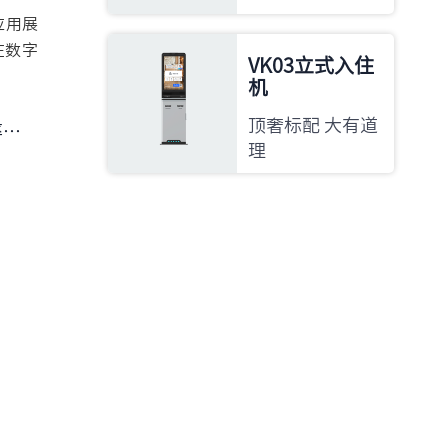
应用展
在数字
VK03立式入住
机
顶奢标配 大有道
验
理