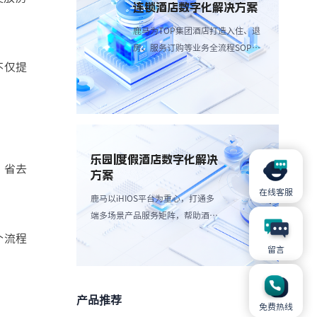
连锁酒店数字化解决方案
鹿马为TOP集团酒店打造入住、退
房、服务订购等业务全流程SOP解
决方案，简化操作流程、减少人工
不仅提
成本。
乐园|度假酒店数字化解决
，省去
方案
在线客服
鹿马以iHIOS平台为重心，打通多
端多场景产品服务矩阵，帮助酒店
减轻高峰团客分流，带来更愉悦服
个流程
务享受：
留言
产品推荐
免费热线