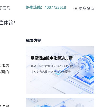
免费热线：
4007733618
于鹿马
更多站点
住体验！
解决方案
高星酒店数字化解决方案
多酒店
鹿马一站式智慧酒店SaaS + IoT解
方面的
决方案为高星酒店带来极致豪华体
验，强调个性化服务和高效服务流
程。
发放房