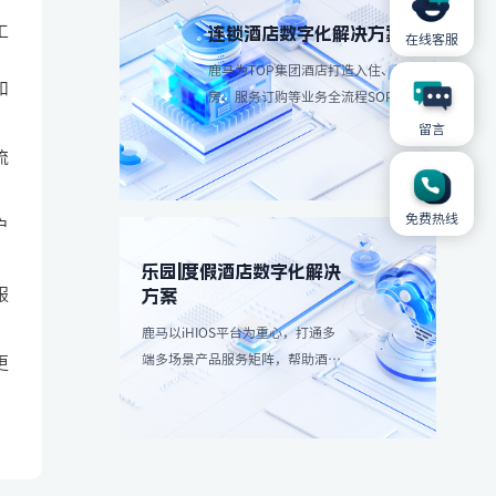
工
连锁酒店数字化解决方案
在线客服
。
鹿马为TOP集团酒店打造入住、退
和
房、服务订购等业务全流程SOP解
决方案，简化操作流程、减少人工
留言
成本。
流
免费热线
户
乐园|度假酒店数字化解决
服
方案
鹿马以iHIOS平台为重心，打通多
端多场景产品服务矩阵，帮助酒店
更
减轻高峰团客分流，带来更愉悦服
务享受：