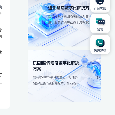
助
连锁酒店数字化解决方案
在线客服
季
鹿马为TOP集团酒店打造入住、退
房、服务订购等业务全流程SOP解
决方案，简化操作流程、减少人工
身
留言
成本。
遇
免费热线
遮
，
乐园|度假酒店数字化解决
方案
打
鹿马以iHIOS平台为重心，打通多
班
端多场景产品服务矩阵，帮助酒店
减轻高峰团客分流，带来更愉悦服
务享受：