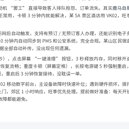
机 “罢工” 直接导致客人排队抱怨、订单流失。其实
鹿马自
能正常用，卡顿 3 分钟内就能解决，某 5A 景区酒店用 VK02，旺
网后自动触发，支持有预订 / 无预订客人办理，还能识别电子
0 分钟内自动同步到 PMS 和公安系统，完全合规。某山区民宿
数据全部自动补传，没出现任何遗漏。
 秒），点击屏幕 “一键清理” 按钮，3 秒释放内存，同时移开
即恢复流畅；重度卡顿（屏幕定格），长按电源键 5 秒强制重启
，重启后 3 分钟恢复接待，没耽误一单。
DM02 移动数字前台，主设备故障时快速补位；遇到硬件损坏，拨
30 分钟上门，郊区 1 小时响应，旺季优先处理。提前做好准备：每天开
故障都能避免。