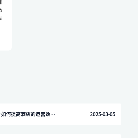
排
数
调
重庆秀山酒店无人自助前台如何提高酒店的运营效率？
2025-03-05