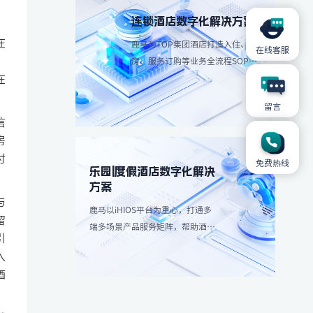
连锁酒店数字化解决方案
在
鹿马为TOP集团酒店打造入住、退
在线客服
，
房、服务订购等业务全流程SOP解
在
决方案，简化操作流程、减少人工
成本。
留言
信
房
付
免费热线
乐园|度假酒店数字化解决
方案
与
鹿马以iHIOS平台为重心，打通多
留
端多场景产品服务矩阵，帮助酒店
引
减轻高峰团客分流，带来更愉悦服
入
务享受：
酒