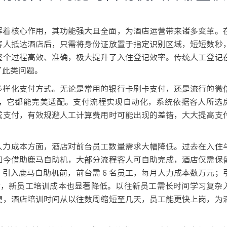
挥着核心作用，其功能强大且全面，为酒店运营带来诸多变革。
客人抵达酒店后，只需将身份证放置于指定识别区域，短短数秒
整个过程高效、准确，极大提升了入住登记效率。传统人工登记
了此类问题。
多样化支付方式。无论是常用的银行卡刷卡支付，还是流行的微
，它都能完美适配。支付流程实现自动化，系统依据客人所选
成支付，有效规避人工计算费用时可能出现的差错，大大提高支
人力成本方面，酒店对前台员工数量需求大幅降低。过去在入住
如今借助鹿马自助机，大部分流程客人可自助完成，酒店仅需保
引入鹿马自助机前，前台需 6 名员工，每月人力成本数万元；
。同时，新员工培训成本也显著降低。以往新员工需长时间学习复杂
便，酒店培训时间从以往数周缩短至几天，员工能更快上岗，为