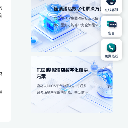
询
连锁酒店数字化解决方案
在线客服
流
鹿马为TOP集团酒店打造入住、退
房、服务订购等业务全流程SOP解
决方案，简化操作流程、减少人工
留言
成本。
免费热线
乐园|度假酒店数字化解决
服
方案
鹿马以iHIOS平台为重心，打通多
量
端多场景产品服务矩阵，帮助酒店
减轻高峰团客分流，带来更愉悦服
务享受：