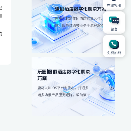
在线客服
以
连锁酒店数字化解决方案
和
鹿马为TOP集团酒店打造入住、退
房、服务订购等业务全流程SOP解
留言
决方案，简化操作流程、减少人工
的
成本。
免费热线
乐园|度假酒店数字化解决
方案
鹿马以iHIOS平台为重心，打通多
端多场景产品服务矩阵，帮助酒店
减轻高峰团客分流，带来更愉悦服
务享受：