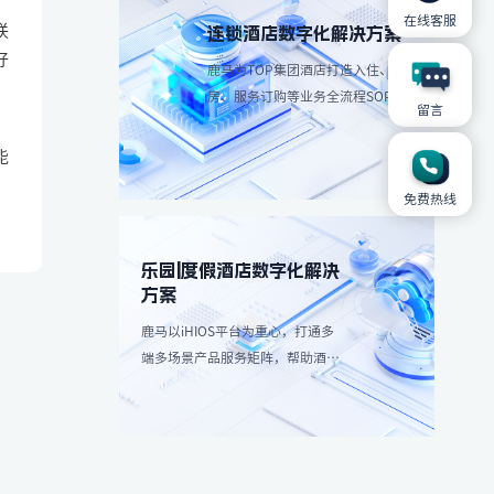
在线客服
联
连锁酒店数字化解决方案
好
鹿马为TOP集团酒店打造入住、退
房、服务订购等业务全流程SOP解
留言
决方案，简化操作流程、减少人工
，
成本。
能
免费热线
乐园|度假酒店数字化解决
方案
鹿马以iHIOS平台为重心，打通多
端多场景产品服务矩阵，帮助酒店
减轻高峰团客分流，带来更愉悦服
务享受：