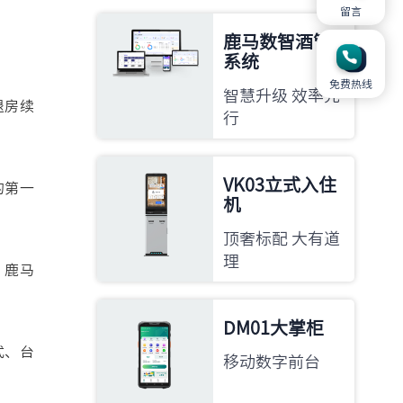
留言
鹿马数智酒管
系统
免费热线
智慧升级 效率先
退房续
行
VK03立式入住
的第一
机
顶奢标配 大有道
理
。鹿马
DM01大掌柜
式、台
移动数字前台