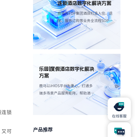
连锁酒店数字化解决方案
鹿马为TOP集团酒店打造入住、退
房、服务订购等业务全流程SOP解
决方案，简化操作流程、减少人工
成本。
乐园|度假酒店数字化解决
方案
鹿马以iHIOS平台为重心，打通多
端多场景产品服务矩阵，帮助酒店
减轻高峰团客分流，带来更愉悦服
务享受：
质连锁
在线客服
产品推荐
，又可