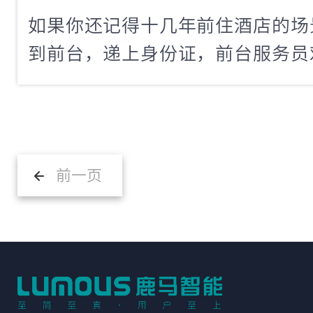
如果你还记得十几年前住酒店的场
到前台，递上身份证，前台服务员
阵，拿出一张房卡递给你，整个过
如果前面再排着两三个人，那等待
那个时候，很少有人会想到，有一
样快——刷证、刷脸、取卡，10秒
前一页