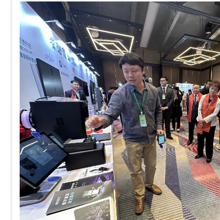
——根据酒店行业调研数据，传统
平均耗时大约在3分钟左右，如果
峰期，排队等待十几分钟甚至半小
自助办理入住机到底能把这件事优
能会让你吃惊：10秒。